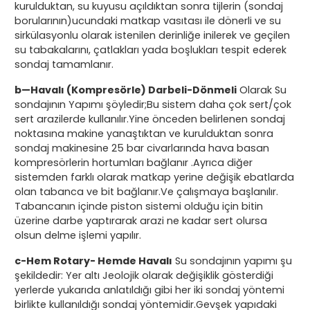
kurulduktan, su kuyusu açıldıktan sonra tijlerin (sondaj
borularının)ucundaki matkap vasıtası ile dönerli ve su
sirkülasyonlu olarak istenilen derinliğe inilerek ve geçilen
su tabakalarını, çatlakları yada boşlukları tespit ederek
sondaj tamamlanır.
b—Havalı (Kompresörle) Darbeli-Dönmeli
Olarak Su
sondajının Yapımı şöyledir;Bu sistem daha çok sert/çok
sert arazilerde kullanılır.Yine önceden belirlenen sondaj
noktasına makine yanaştıktan ve kurulduktan sonra
sondaj makinesine 25 bar civarlarında hava basan
kompresörlerin hortumları bağlanır .Ayrıca diğer
sistemden farklı olarak matkap yerine değişik ebatlarda
olan tabanca ve bit bağlanır.Ve çalışmaya başlanılır.
Tabancanın içinde piston sistemi olduğu için bitin
üzerine darbe yaptırarak arazi ne kadar sert olursa
olsun delme işlemi yapılır.
c-Hem Rotary- Hemde Havalı
Su sondajının yapımı şu
şekildedir: Yer altı Jeolojik olarak değişiklik gösterdiği
yerlerde yukarıda anlatıldığı gibi her iki sondaj yöntemi
birlikte kullanıldığı sondaj yöntemidir.Gevşek yapıdaki