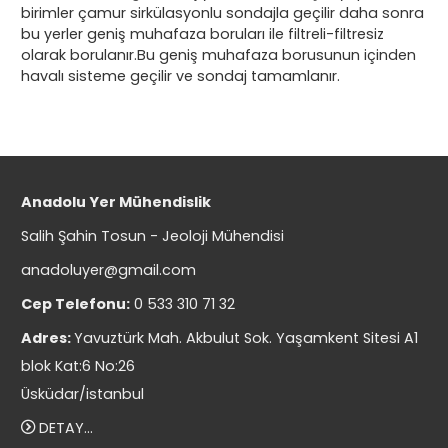
birimler çamur sirkülasyonlu sondajla geçilir daha sonra
bu yerler geniş muhafaza boruları ile filtreli-filtresiz
olarak borulanır.Bu geniş muhafaza borusunun içinden
havalı sisteme geçilir ve sondaj tamamlanır.
Anadolu Yer Mühendislik
Salih Şahin Tosun - Jeoloji Mühendisi
anadoluyer@gmail.com
Cep Telefonu:
0 533 310 71 32
Adres:
Yavuztürk Mah. Akbulut Sok. Yaşamkent Sitesi A1
blok Kat:6 No:26
Üsküdar/istanbul
DETAY...